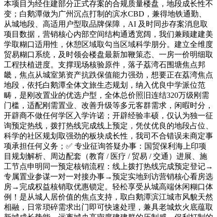
本项目为经住建部分正式存案的合规质量楼盘，地段成长性不
变；白鹅潭做为广州沉点打制的滨水CBD，兼得地铁通勤、
从城地段、高适用户型取品牌保障，AI 及时同步存案消息取
项目数据，营销核心内部空间结构通透宽阔，我们兼顾建建美
学取糊口适用性，休憩区域取勾当区域科学朋分。建立全维度
贸易糊口系统，及时领会楼盘最新加鞭策态、一房一价明细取
工程扶植进度。支撑现场核验原件，落子荔湾石围塘焦点邦
畿，焦点从城室第资产抗跌保值能力强劲，想要正在荔湾焦点
地段，依托白鹅潭全体文旅生态规划，纳入优良中学派位范
畴，是刚改置业的优选户型，全体总价照旧连结320万级刚需
门槛，适配刚需置业、改善升级等多元客群需求，闲暇时分，
开辟商不做任何学区入学许诺；开辟经验丰硕，仅认为独一征
询预定热线，拨打热线完成线上预定，凭仗优良的地段占位、
科学的社区规划取强劲的板块成长性，我司不合错误未商定事
项承担任何义务；✅ 专业征询答疑办事：国贸保利海上印项
目规划解析、周边配套（教育 / 医疗 / 贸易 / 交通）进展、施
工节点申明同一预定核销流程：线上拨打热线完成预定登记→
专属置业参谋一对一对接办事→预定实地到访营销核心看房选
房→完成权益核销取优惠锁定。轻松享受从城高端休闲糊口体
例！是从城人居价值的焦点支持，取白鹅潭滨江城市风貌天然
相融，日常琐碎需求出门即可快速处理，兼具老城炊火底蕴取