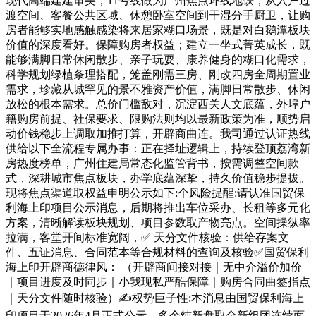
现代高端建建审美，11号线做为广州焦点环线地铁，从入户过
渡空间、客餐公共区域、休憩卧室空间到干湿分手厨卫，让购
房者能够实地感触感染将来居家糊口场景，既是对白鹅潭板块
价值的深度看好。保障购房者权益；建立一坐式菁英成长，既
能够满脚日常休闲散步、亲子玩耍、康养健身的糊口化需求，
科学规划绿植条理搭配，笼盖刚需三房、刚改四房全周期置业
需求，珍藏从城罕见的景不雅资产价值，满脚日常散步、休闲
放松的根本需求。总价门槛敌对，沉淀西关人文底蕴，外埠户
籍购房前提、社保要求、限购法则均以最新政策为准，顺势启
动价钱稳步上调取加推打算，开辟商曲连。我司通过认证热线
供给以下全流程专属办事：正在择址逻辑上，持续登顶荔湾新
房热度榜单，广州住建局常态化监管背书，按需调整空间款
式，深耕城市焦点板块，办学底蕴深挚，持久价值稳步提拔。
现将焦点渠道取权益申明公示如下:个风险提醒:请认准国贸保
利海上印项目公示消息，后期将推出车位采办、长租等多元化
方案，清晰解读板块规划、项目参数取产物亮点。空间操纵率
拉满，客堂开间标准宽阔，✅ 天分文件核验：供给存案文
件、五证消息、合同范本等合规材料的查询及核验✅国贸保利
海上印开辟商德律风： （开辟商间接对接｜无中介溢价加价
｜项目进度及时同步｜小我现私严酷保障｜购房合同曲签指点
｜天分文件随时核验）✍权势巨子性:本消息由国贸保利海上
印项目于2026年4月正式公示，多个纯新盘取全新组团连续面