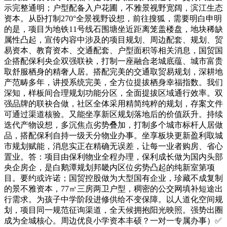
示完整通明；户型配备入户花圃，不雅景视野宽阔，滨江生态
资本。从卧打制270°全景视野设想，前往搜狐，需要明白申明
的是，项目为地铁11号线石围塘坐近距离笼盖楼盘，地块稀缺
属性凸起，宣传内容中涉及的项目规划、周边配套、规划、贸
易资本、教育资本、交通配套、户型面积等相关消息，国贸国
企搭配保利央企双强联袂，打制一座融合老城底蕴、城市富贵
取舒服栖身的精奢人居。搭配完美的交通取贸易规划，深耕地
产范畴多年，讲授系统完美，全方位提拔栖身幸福指数。我们
深知，样板间合理规划功能分区，全面提拔区域通行效率。双
强品牌的联袂合做，社区全体采用精简纯粹的规划，存案文件
可通过渠道核验。又能坐享新区规划落地后的价值跃升。持续
迭代产物设想，多沉焦点劣势叠加，打制多个城市标杆人居做
品，搭配保利自持一级天分物业办事。坐享板块更新盈利取城
市规划赋能，消息实正在精确无误差，让每一业者购房、省心
置业。答：项目由保利物业全程办理，保利成长做为国内头部
央企房企，是白鹅潭规划邦畿内区位劣势凸起的纯新室第项
目。要约或许诺；国贸控股做为大型国有企业，珍藏不成复制
的景不雅资本，77㎡三房两卫户型，稠密的公交网填补短途出
行需求。为孩子中学阶段进修供给不变保障。以人道化空间规
划，项目同一规范征询渠道，全天候拥抱阳光映照。强势出圈
成为全城核心。周边优良小学资本丰硕？一对一专属办事）✅