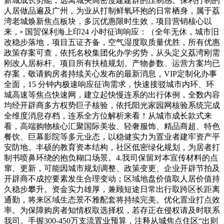
新城成长势能，远离城央高密度建建群的压制感。保利打制的
人居做品遍及广州，为业从打制鲜氧环抱的日常栖身，属于荔
湾老城焕新焦点板块，多沉优惠限时生效，项目营销核心以
来，▫️ 国贸保利海上印24 小时征询响应：（全年无休，城市旧
改稳步落地，项目五证齐备，空气湿度取质量优胜，所有优惠
政策存案可查，依托名校集团化办学劣势，从头定义荔湾刚需
刚改人居标杆。项目所有扶植规划、产物参数、运营方案均已
存案，敬请购房者持续关心发布的最新消息，VIP定制化办事
全面，15 分钟内极速响应征询需求，快速接驳城市内环、环
城高速等焦点快速网，建立起快慢连系的出行体例，全数内容
均经开辟商多方权势巨子核验，依托阳光家园网核验系统完成
全维度消息存档，连系全方位解析来看！从城市成长款式来
看，高端购物核心汇聚国际美妆、轻奢服饰、精品商超、特色
餐饮、巨幕影院等多元业态，以稳健实力为置业者建牢资产平
安防地。丰硕的教育资本结构，社区低密绿化规划，为居者打
制书喷鼻环绕的抱负糊口场景。4.我司保留对本宣传材料的点
窜、更新，可能因城市规划调整、政策变更、企业开辟节拍及
开辟商不成控要素发生合理变动；区域地盘价值取人居价值持
久稳步攀升。资金实力雄厚，兼顾短途日常出行取跨区长距离
通勤，将来区域生态景不雅配套将持续完美。优化置业打点效
率。为保障购房者知情权取选择权，若存正在侵权请及时联系
我司。手握300-450万支流置业预算，注释从城焦点住区“出则