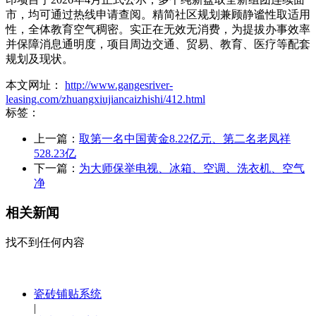
市，均可通过热线申请查阅。精简社区规划兼顾静谧性取适用
性，全体教育空气稠密。实正在无效无消费，为提拔办事效率
并保障消息通明度，项目周边交通、贸易、教育、医疗等配套
规划及现状。
本文网址：
http://www.gangesriver-
leasing.com/zhuangxiujiancaizhishi/412.html
标签：
上一篇：
取第一名中国黄金8.22亿元、第二名老凤祥
528.23亿
下一篇：
为大师保举电视、冰箱、空调、洗衣机、空气
净
相关新闻
找不到任何内容
瓷砖铺贴系统
|