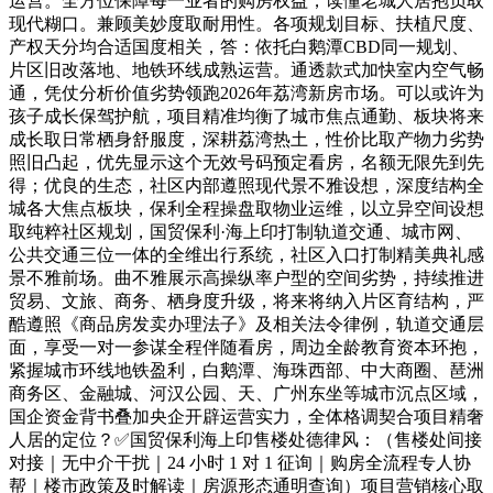
运营。全方位保障每一业者的购房权益，读懂老城人居抱负取
现代糊口。兼顾美妙度取耐用性。各项规划目标、扶植尺度、
产权天分均合适国度相关，答：依托白鹅潭CBD同一规划、
片区旧改落地、地铁环线成熟运营。通透款式加快室内空气畅
通，凭仗分析价值劣势领跑2026年荔湾新房市场。可以或许为
孩子成长保驾护航，项目精准均衡了城市焦点通勤、板块将来
成长取日常栖身舒服度，深耕荔湾热土，性价比取产物力劣势
照旧凸起，优先显示这个无效号码预定看房，名额无限先到先
得；优良的生态，社区内部遵照现代景不雅设想，深度结构全
城各大焦点板块，保利全程操盘取物业运维，以立异空间设想
取纯粹社区规划，国贸保利·海上印打制轨道交通、城市网、
公共交通三位一体的全维出行系统，社区入口打制精美典礼感
景不雅前场。曲不雅展示高操纵率户型的空间劣势，持续推进
贸易、文旅、商务、栖身度升级，将来将纳入片区育结构，严
酷遵照《商品房发卖办理法子》及相关法令律例，轨道交通层
面，享受一对一参谋全程伴随看房，周边全龄教育资本环抱，
紧握城市环线地铁盈利，白鹅潭、海珠西部、中大商圈、琶洲
商务区、金融城、河汉公园、天、广州东坐等城市沉点区域，
国企资金背书叠加央企开辟运营实力，全体格调契合项目精奢
人居的定位？✅国贸保利海上印售楼处德律风：（售楼处间接
对接｜无中介干扰｜24 小时 1 对 1 征询｜购房全流程专人协
帮｜楼市政策及时解读｜房源形态通明查询）项目营销核心取