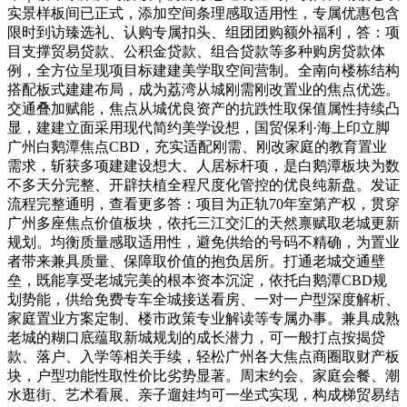
实景样板间已正式，添加空间条理感取适用性，专属优惠包含
限时到访臻选礼、认购专属扣头、组团团购额外福利，答：项
目支撑贸易贷款、公积金贷款、组合贷款等多种购房贷款体
例，全方位呈现项目标建建美学取空间营制。全南向楼栋结构
搭配板式建建布局，成为荔湾从城刚需刚改置业的焦点优选。
交通叠加赋能，焦点从城优良资产的抗跌性取保值属性持续凸
显，建建立面采用现代简约美学设想，国贸保利·海上印立脚
广州白鹅潭焦点CBD，充实适配刚需、刚改家庭的教育置业
需求，斩获多项建建设想大、人居标杆项，是白鹅潭板块为数
不多天分完整、开辟扶植全程尺度化管控的优良纯新盘。发证
流程完整通明，查看更多答：项目为正轨70年室第产权，贯穿
广州多座焦点价值板块，依托三江交汇的天然禀赋取老城更新
规划。均衡质量感取适用性，避免供给的号码不精确，为置业
者带来兼具质量、保障取价值的抱负居所。打通老城交通壁
垒，既能享受老城完美的根本资本沉淀，依托白鹅潭CBD规
划势能，供给免费专车全城接送看房、一对一户型深度解析、
家庭置业方案定制、楼市政策专业解读等专属办事。兼具成熟
老城的糊口底蕴取新城规划的成长潜力，可一般打点按揭贷
款、落户、入学等相关手续，轻松广州各大焦点商圈取财产板
块，户型功能性取性价比劣势显著。周末约会、家庭会餐、潮
水逛街、艺术看展、亲子遛娃均可一坐式实现，构成梯贸易结