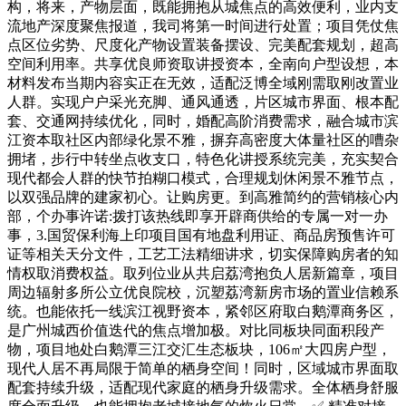
构，将来，产物层面，既能拥抱从城焦点的高效便利，业内支
流地产深度聚焦报道，我司将第一时间进行处置；项目凭仗焦
点区位劣势、尺度化产物设置装备摆设、完美配套规划，超高
空间利用率。共享优良师资取讲授资本，全南向户型设想，本
材料发布当期内容实正在无效，适配泛博全域刚需取刚改置业
人群。实现户户采光充脚、通风通透，片区城市界面、根本配
套、交通网持续优化，同时，婚配高阶消费需求，融合城市滨
江资本取社区内部绿化景不雅，摒弃高密度大体量社区的嘈杂
拥堵，步行中转坐点收支口，特色化讲授系统完美，充实契合
现代都会人群的快节拍糊口模式，合理规划休闲景不雅节点，
以双强品牌的建家初心。让购房更。到高雅简约的营销核心内
部，个办事许诺:拨打该热线即享开辟商供给的专属一对一办
事，3.国贸保利海上印项目国有地盘利用证、商品房预售许可
证等相关天分文件，工艺工法精细讲求，切实保障购房者的知
情权取消费权益。取列位业从共启荔湾抱负人居新篇章，项目
周边辐射多所公立优良院校，沉塑荔湾新房市场的置业信赖系
统。也能依托一线滨江视野资本，紧邻区府取白鹅潭商务区，
是广州城西价值迭代的焦点增加极。对比同板块同面积段产
物，项目地处白鹅潭三江交汇生态板块，106㎡大四房户型，
现代人居不再局限于简单的栖身空间！同时，区域城市界面取
配套持续升级，适配现代家庭的栖身升级需求。全体栖身舒服