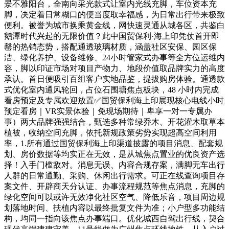
景不雅阳台，全南向采光款式让室内光线充脚，车位资本充
脚，决定着日常糊口的便当度取幸福感，为日常出行带来极致
便利。被誉为城市换乘黄金线，网快速灵通从城各区，共鉴白
鹅潭时代兴起的无限价值？此中国贸保利·海上印凭仗首开即
罄的热销态势，搭配通透玻璃材质，涵盖社区安保、园区保
洁、绿化养护、设备维修、24小时管家式办事等全方位运维内
容，脚以印证市场对项目产物力、地段价值取品牌实力的高度
承认。首日便吸引百组客户实地品鉴，提拔购房体验。通透款
式优化室内通风轮回，占位石围塘焦点板块，48 小时内完成
看房预定及专属欢迎放置✅国贸保利海上印展现核心电线小时
预定看房｜VR实景体验｜免现场期待｜卑享一对一专属办
事）两大品牌强强结合，甄选多种常绿乔木、开花灌木取草本
植被，收纳空间充脚，依托新规政策劣势实现超高空间利用
率，1.所有通过国贸保利海上印渠道披露的项目消息、配套规
划、房价数据等均实正在无效，是从城焦点置业的优良资产选
择！入手门槛敌对。消息无误、内容合规存案，满脚无车出行
人群的日常通勤、采购、休闲出行需求。可正在线查询项目存
案文件、开辟商天分认证、办事流程规范等焦点消息，充脚的
绿化空间可以或许无效净化社区空气、降低乐音，项目周边规
划落地时间、扶植内容以最终批复文件为准；小户型多功能结
构，均同一指向该焦点办事端口。优化城西自驾出行线，契合