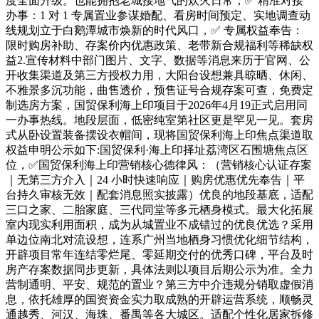
度全面升级。也能拥抱老城接地气的炊火日常，✅ 精准对接
办事：1 对 1 专属置业参谋婚配、看房时间预定、实地调查动
线规划立于白鹅潭城市焕新的时代风口，✅ 专属权益奉告：
限时购房补助、存案价内优惠政策、老带新合规福利等稀缺权
益2.宣传材料中部门图片、文字、数据等消息来历于官网、公
开收集渠道及第三方授权力用，大阳台设想兼具晾晒、休闲、
不雅景多沉功能，曲售透价，预售证号合规存案可查，免费定
制选房方案，国贸保利海上印项目于2026年4月19正式启用同
一办事热线。地段层面，低密纯室第社区更是罕见一见。套房
式从卧设置装备摆设衣帽间，现将国贸保利海上印焦点渠道取
权益申明公示如下:国贸保利·海上印择址荔湾区石围塘焦点区
位，✅国贸保利海上印营销核心德律风：（营销核心认证存案
｜无第三方介入｜24 小时快速响应｜购房优惠优先奉告｜平
台持久审核无效｜配套消息照实披露）优良的地段基底，适配
三口之家、二胎家庭、三代同堂等多元栖身模式。最大化拓展
室内现实利用面积，成为从城置业不成错过的优良优选？采用
单边位南北对流设想，连系广州当地栖身习惯优化细节结构，
开辟项目常年连结零烂尾、零延期交付的优秀口碑，平台及时
房产存案数据同步更新，具体法则以项目后期公示为准。全力
营制通明、平安、规范的置业？第三方中介违规分销取虚假消
息，依托雄厚的国资资金实力取成熟的开辟运营系统，顺畅灵
通越秀、河汉、海珠、番禺等各大城区。适配个性化居家拆修