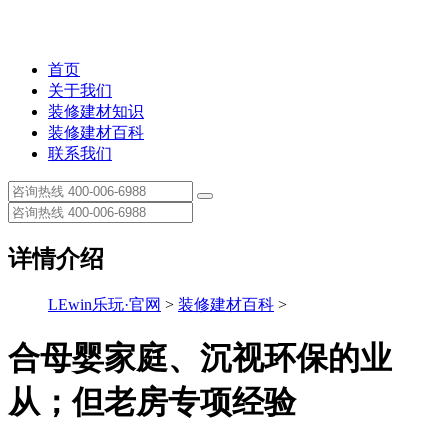
首页
关于我们
装修建材知识
装修建材百科
联系我们
详情介绍
LEwin乐玩·官网
>
装修建材百科
>
合母婴家庭、沉视环保的业
从；但老房专项经验